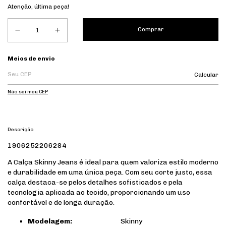
Atenção, última peça!
Entregas para o CEP:
Meios de envio
Calcular
Não sei meu CEP
Descrição
1906252206284
A Calça Skinny Jeans é ideal para quem valoriza estilo moderno
e durabilidade em uma única peça. Com seu corte justo, essa
calça destaca-se pelos detalhes sofisticados e pela
tecnologia aplicada ao tecido, proporcionando um uso
confortável e de longa duração.
Modelagem:
Skinny