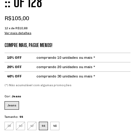
:: OF 128
R$105,00
12
x de
R$10,68
Ver mais detalhes
COMPRE MAIS, PAGUE MENOS!
10% OFF
comprando 10 unidades ou mais *
20% OFF
comprando 20 unidades ou mais *
40% OFF
comprando 30 unidades ou mais *
(*) Não acumulável com algumas promoções
Cor:
Jeans
Jeans
Tamanho:
44
38
40
42
44
46