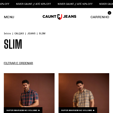
0% OFF
NIVER CAUNT // ATÉ 40% OFF
NIVER CAUNT // ATÉ 40% OFF
NIVER CAUNT 
0
MENU
CARRINHO
Início
|
CALÇAS
|
JEANS
|
SLIM
SLIM
FILTRAR E ORDENAR
SUPER MARGEM NO VOLUME 🔥
SUPER MARGEM NO VOLUME 🔥