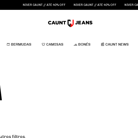
NIVER CAUNT // ATÉ 40% OFF
NIVER CAUNT // ATÉ 40% OFF
NIVER CAUN
🩳 BERMUDAS
👕 CAMISAS
🧢 BONÉS
📰 CAUNT NEWS
A
tros filtros.