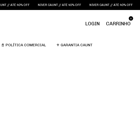
T // ATÉ 40% OFF
NIVER CAUNT // ATÉ 40% OFF
NIVER CAUNT // ATÉ 40% OFF
N
0
LOGIN
CARRINHO
📓 POLÍTICA COMERCIAL
⚜️ GARANTIA CAUNT