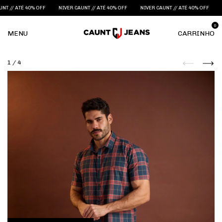
// ATÉ 40% OFF
NIVER CAUNT // ATÉ 40% OFF
NIVER CAUNT // ATÉ 40% OFF
NIV
0
MENU
CARRINHO
1
/
4