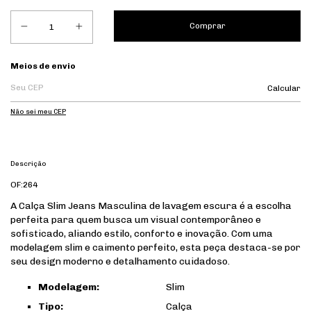
Entregas para o CEP:
Meios de envio
Calcular
Não sei meu CEP
Descrição
OF:264
A Calça Slim Jeans Masculina de lavagem escura é a escolha
perfeita para quem busca um visual contemporâneo e
sofisticado, aliando estilo, conforto e inovação. Com uma
modelagem slim e caimento perfeito, esta peça destaca-se por
seu design moderno e detalhamento cuidadoso.
Modelagem:
Slim
Tipo:
Calça